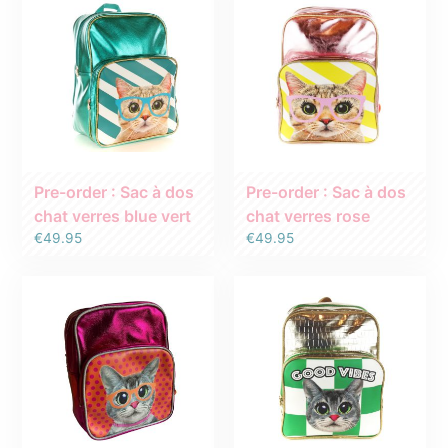
Pre-order : Sac à dos
Pre-order : Sac à dos
chat verres blue vert
chat verres rose
€
49.95
€
49.95