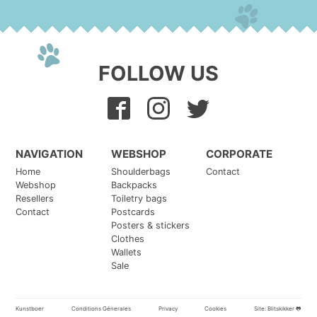
FOLLOW US
NAVIGATION
WEBSHOP
CORPORATE
Home
Shoulderbags
Contact
Webshop
Backpacks
Resellers
Toiletry bags
Contact
Postcards
Posters & stickers
Clothes
Wallets
Sale
Kunstboer
Conditions Génerales
Privacy
Cookies
Site:
Blitskikker 🐸