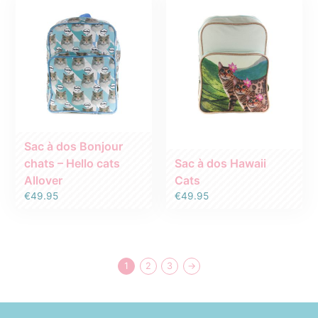
était :
est :
€41.95.
€35.00.
Sac à dos Bonjour
chats – Hello cats
Sac à dos Hawaii
Allover
Cats
€
49.95
€
49.95
1
2
3
→