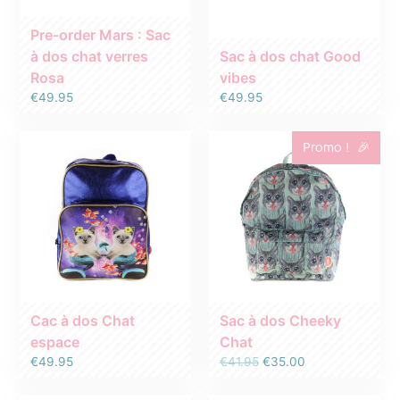
Pre-order Mars : Sac
à dos chat verres
Sac à dos chat Good
Rosa
vibes
€
49.95
€
49.95
Promo !
Cac à dos Chat
Sac à dos Cheeky
espace
Chat
Le
Le
€
49.95
€
41.95
€
35.00
prix
prix
initial
actuel