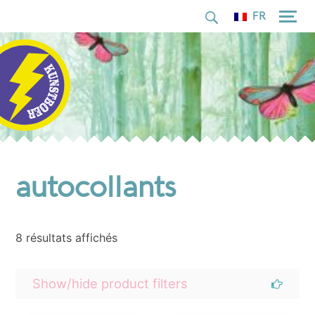
pour :
Skip
FR
to
content
autocollants
8 résultats affichés
Show/hide product filters