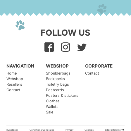
FOLLOW US
NAVIGATION
WEBSHOP
CORPORATE
Home
Shoulderbags
Contact
Webshop
Backpacks
Resellers
Toiletry bags
Contact
Postcards
Posters & stickers
Clothes
Wallets
Sale
Kunstboer
Conditions Génerales
Privacy
Cookies
Site:
Blitskikker 🐸