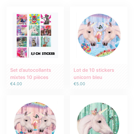
Categorieën
Portemonnaies
Trousse de toilette
Vêtements
Sacs et Sacs a Dos
Cartes postales
autocollants
Set d’autocollants
Lot de 10 stickers
Sale
mixtes 10 pièces
unicorn bleu
€
4.00
€
5.00