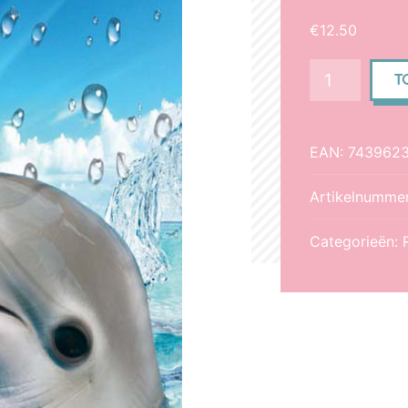
€
12.50
Poster
T
Flipper
aantal
EAN:
743962
Artikelnumme
Categorieën: