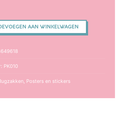
OEVOEGEN AAN WINKELWAGEN
3649618
r:
PK010
Rugzakken
,
Posters en stickers