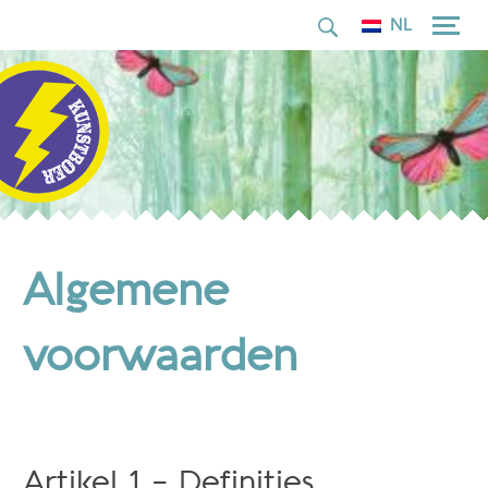
naar:
Skip
NL
to
content
Algemene
voorwaarden
Artikel 1 – Definities