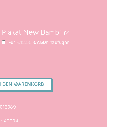
Plakat New Bambi
Ursprünglicher
Aktueller
Für
€
12.50
€
7.50
hinzufügen
Preis
Preis
war:
ist:
€12.50
€7.50.
N DEN WARENKORB
016089
r:
XG004